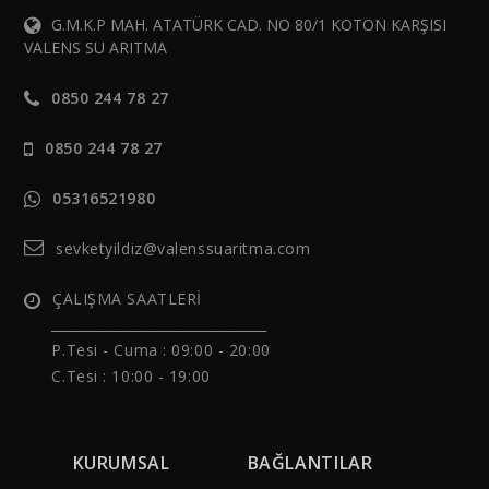
G.M.K.P MAH. ATATÜRK CAD. NO 80/1 KOTON KARŞISI
VALENS SU ARITMA
0850 244 78 27
0850 244 78 27
05316521980
sevketyildiz@valenssuaritma.com
ÇALIŞMA SAATLERİ
______________________________
P.Tesi - Cuma :
09:00 - 20:00
C.Tesi : 10:00 - 19:00
KURUMSAL
BAĞLANTILAR