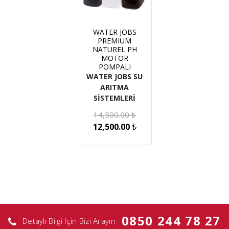
WATER JOBS
PREMIUM
NATUREL PH
MOTOR
POMPALI
WATER JOBS SU
ARITMA
SİSTEMLERİ
14,500.00
₺
12,500.00
₺
0850 244 78 27
Detaylı Bilgi İçin Bizi Arayın