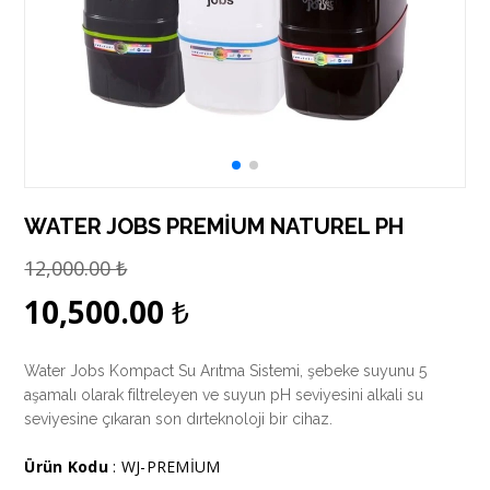
WATER JOBS PREMİUM NATUREL PH
12,000.00
₺
10,500.00
₺
Water Jobs Kompact Su Arıtma Sistemi, şebeke suyunu 5
aşamalı olarak filtreleyen ve suyun pH seviyesini alkali su
seviyesine çıkaran son dırteknoloji bir cihaz.
Ürün Kodu
: WJ-PREMİUM