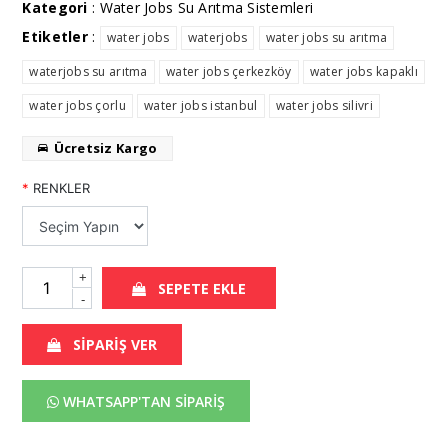
Kategori
:
Water Jobs Su Arıtma Sistemleri
Etiketler
:
water jobs
waterjobs
water jobs su arıtma
waterjobs su arıtma
water jobs çerkezköy
water jobs kapaklı
water jobs çorlu
water jobs istanbul
water jobs silivri
Ücretsiz Kargo
*
RENKLER
+
SEPETE EKLE
-
SİPARİŞ VER
WHATSAPP'TAN SİPARİŞ