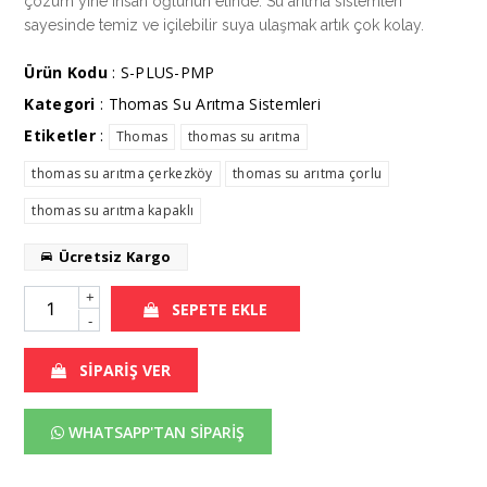
çözüm yine insan oğlunun elinde. Su arıtma sistemleri
sayesinde temiz ve içilebilir suya ulaşmak artık çok kolay.
Ürün Kodu
: S-PLUS-PMP
Kategori
:
Thomas Su Arıtma Sistemleri
Etiketler
:
Thomas
thomas su arıtma
thomas su arıtma çerkezköy
thomas su arıtma çorlu
thomas su arıtma kapaklı
Ücretsiz Kargo
+
SEPETE EKLE
-
SİPARİŞ VER
WHATSAPP'TAN SİPARİŞ