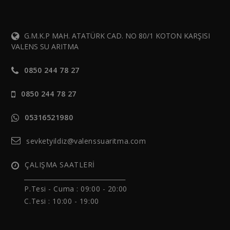
G.M.K.P MAH. ATATÜRK CAD. NO 80/1 KOTON KARŞISI
VALENS SU ARITMA
0850 244 78 27
0850 244 78 27
05316521980
sevketyildiz@valenssuaritma.com
ÇALIŞMA SAATLERİ
______________________________
P.Tesi - Cuma :
09:00 - 20:00
C.Tesi : 10:00 - 19:00