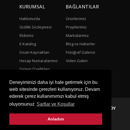
KURUMSAL
BAĞLANTILAR
Hakkımızda
Ürünlerimiz
Gizlilik Sözleşmesi
Projelerimiz
Ekibimiz
Markalarımız
E-Katalog
Blog ve Haberler
İnsan Kaynakları
Fotoğraf Galerisi
Hesap Numaralarımız
Video Galeri
Sistem Özellikleri
Bize Ulaşın
Deneyiminizi daha iyi hale getirmek için bu
web sitesinde çerezleri kullanıyoruz. Devam
ederek çerez kullanımımızı kabul etmiş
oluyorsunuz
Şartlar ve Koşullar
Copyright © 2021 VALENS SU ARITMA ÇERKEZKÖY
BU SİSTEM DİZE YAZILIM TARAFINDAN HAZIRLANMIŞTIR.
Anladım