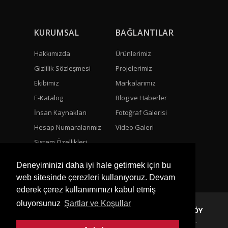
KURUMSAL
BAĞLANTILAR
Hakkımızda
Ürünlerimiz
Gizlilik Sözleşmesi
Projelerimiz
Ekibimiz
Markalarımız
E-Katalog
Blog ve Haberler
İnsan Kaynakları
Fotoğraf Galerisi
Hesap Numaralarımız
Video Galeri
Sistem Özellikleri
Bize Ulaşın
Deneyiminizi daha iyi hale getirmek için bu
web sitesinde çerezleri kullanıyoruz. Devam
ederek çerez kullanımımızı kabul etmiş
oluyorsunuz
Şartlar ve Koşullar
Copyright © 2021 VALENS SU ARITMA ÇERKEZKÖY
BU SİSTEM DİZE YAZILIM TARAFINDAN HAZIRLANMIŞTIR.