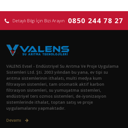
0850 244 78 27
Detaylı Bilgi İçin Bizi Arayın
VALENS Evsel - Endüstriyel Su Arıtma Ve Proje Uygulama
Sistemleri Ltd. Şti. 2003 yılından bu yana, ev tipi su
arıtma sistemlerinin ithalatı, multi medya kum
filtrasyon sistemleri, tam otomatik aktif karbon
filtrasyon sistemleri, su yumuşatma sistemleri,
endüstriyel ters ozmos sistemleri, de-iyonizasyon
sistemlerinde ithalat, toptan satış ve proje
uygulamalarını yapmaktadır.
Devamı