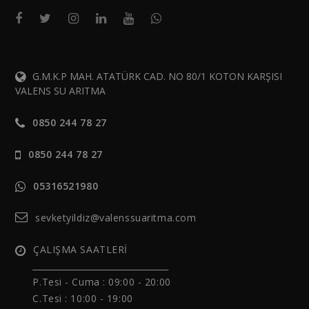
G.M.K.P MAH. ATATÜRK CAD. NO 80/1 KOTON KARŞISI
VALENS SU ARITMA
0850 244 78 27
0850 244 78 27
05316521980
sevketyildiz@valenssuaritma.com
ÇALIŞMA SAATLERİ
______________________________
P.Tesi - Cuma :
09:00 - 20:00
C.Tesi : 10:00 - 19:00