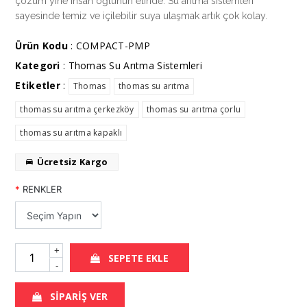
çözüm yine insan oğlunun elinde. Su arıtma sistemleri
sayesinde temiz ve içilebilir suya ulaşmak artık çok kolay.
Ürün Kodu
: COMPACT-PMP
Kategori
:
Thomas Su Arıtma Sistemleri
Etiketler
:
Thomas
thomas su arıtma
thomas su arıtma çerkezköy
thomas su arıtma çorlu
thomas su arıtma kapaklı
Ücretsiz Kargo
*
RENKLER
+
SEPETE EKLE
-
SİPARİŞ VER