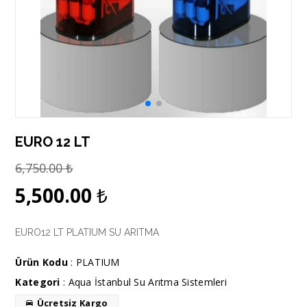
EURO 12 LT
6,750.00
₺
5,500.00
₺
EURO12 LT PLATIUM SU ARITMA
Ürün Kodu
: PLATIUM
Kategori
:
Aqua İstanbul Su Arıtma Sistemleri
Ücretsiz Kargo