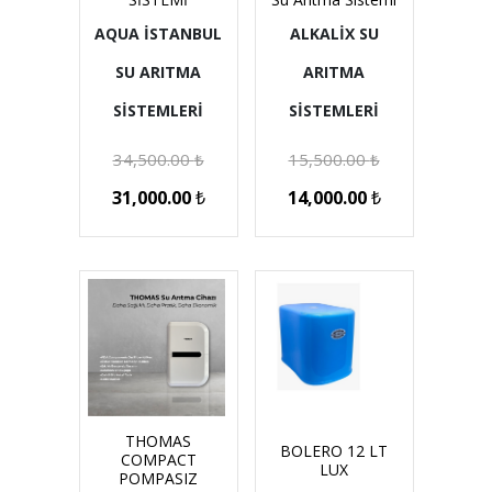
AQUA İSTANBUL
ALKALİX SU
SU ARITMA
ARITMA
SİSTEMLERİ
SİSTEMLERİ
34,500.00
₺
15,500.00
₺
31,000.00
₺
14,000.00
₺
THOMAS
BOLERO 12 LT
COMPACT
LUX
POMPASIZ