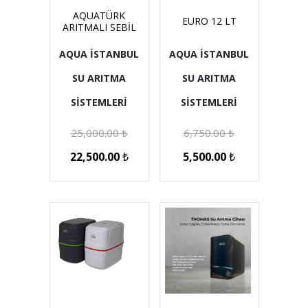
AQUATÜRK
EURO 12 LT
ARITMALI SEBİL
AQUA İSTANBUL
AQUA İSTANBUL
SU ARITMA
SU ARITMA
SİSTEMLERİ
SİSTEMLERİ
25,000.00
₺
6,750.00
₺
22,500.00
₺
5,500.00
₺