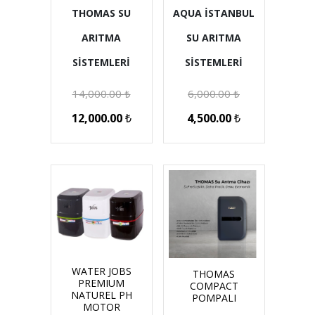
THOMAS SU
AQUA İSTANBUL
ARITMA
SU ARITMA
SİSTEMLERİ
SİSTEMLERİ
14,000.00
₺
6,000.00
₺
12,000.00
₺
4,500.00
₺
WATER JOBS
THOMAS
PREMIUM
COMPACT
NATUREL PH
POMPALI
MOTOR