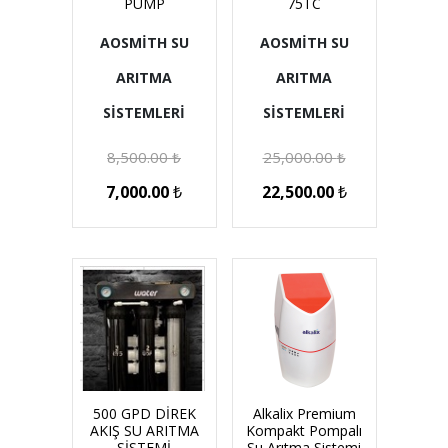
PUMP
75TC
AOSMİTH SU
AOSMİTH SU
ARITMA
ARITMA
SİSTEMLERİ
SİSTEMLERİ
8,500.00
₺
25,000.00
₺
7,000.00
₺
22,500.00
₺
500 GPD DİREK
Alkalix Premium
AKIŞ SU ARITMA
Kompakt Pompalı
SİSTEMİ
Su Arıtma Sistemi