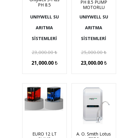
PH 8.5 PUMP
PH 8.5
MOTORLU
UNIYWELL SU
UNIYWELL SU
ARITMA
ARITMA
SİSTEMLERİ
SİSTEMLERİ
23,000.00
₺
25,000.00
₺
21,000.00
₺
23,000.00
₺
EURO 12 LT
A. O. Smith Lotus