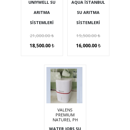
UNIYWELL SU
AQUA İSTANBUL
ARITMA
SU ARITMA
SİSTEMLERİ
SİSTEMLERİ
21,000.00
₺
19,500.00
₺
18,500.00
₺
16,000.00
₺
VALENS
PREMIUM
NATUREL PH
WATER JOBS SU